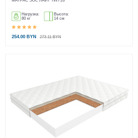
МАТРАС ЭОС ЛАЙТ ТИП 26
Нагрузка:
Высота:
80 кг
14 см
254.00 BYN
273.11 BYN