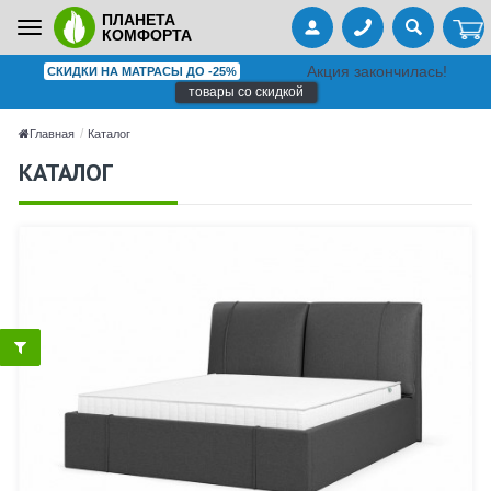
ПЛАНЕТА
Toggle
КОМФОРТА
navigation
Акция закончилась!
СКИДКИ НА МАТРАСЫ ДО -25%
товары со скидкой
Главная
Каталог
КАТАЛОГ