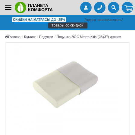
ПЛАНЕТА
Toggle
КОМФОРТА
navigation
Акция закончилась!
СКИДКИ НА МАТРАСЫ ДО -25%
товары со скидкой
Главная
Каталог
Подушки
Подушка ЭОС Мечта Kids (26x37) джерси