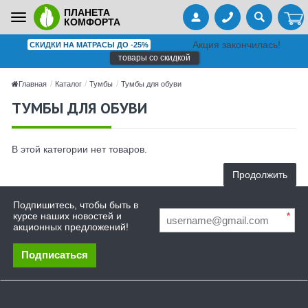
ПЛАНЕТА
Toggle
КОМФОРТА
navigation
Акция закончилась!
СКИДКИ НА МАТРАСЫ ДО -25%
товары со скидкой
Главная
Каталог
Тумбы
Тумбы для обуви
ТУМБЫ ДЛЯ ОБУВИ
В этой категории нет товаров.
Продолжить
Подпишитесь, чтобы быть в
курсе наших новостей и
*
акционных предложений!
Подписаться