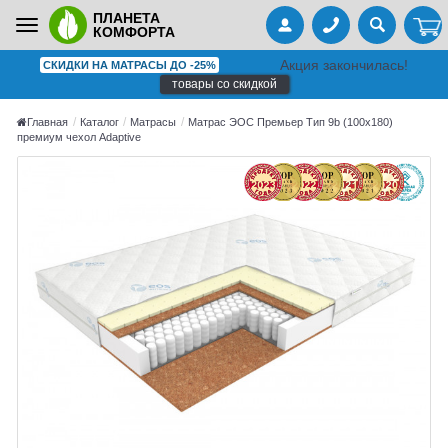
ПЛАНЕТА
Toggle
КОМФОРТА
navigation
Акция закончилась!
СКИДКИ НА МАТРАСЫ ДО -25%
товары со скидкой
Главная
Каталог
Матрасы
Матрас ЭОС Премьер Тип 9b (100x180)
премиум чехол Adaptive