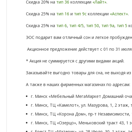
Скидка 20% на
тип 36
коллекции
«Лайт»
.
Скидка 25% на
тип 16
и
тип 9с
коллекции
«Аспект»
.
Скидка 25% на
тип 6
,
тип 4/5
,
тип 50
,
тип 9а
,
тип 5
к
ЭОС подарит вам отличный сон и легкое пробужден
Акционное предложение действует с 01 по 31 июля 
* Акция не суммируется с другими видами акций.
Заказывайте выгодно товары для сна, не выходя из
А также в наших фирменных магазинах по адресам:
г. Минск «Мебельный МегаМаркет Домашний очаг», 
г. Минск, ТЦ «Камелот», ул. Мазурова, 1, 2 этаж, т
г. Минск, ТЦ «Корона Дом», пр-т Независимости, 15
г. Минск, ТЦ «Озерцо», Меньковский тракт 43, 1 э
г. Брест ТЦ «Материк», ул. 28 Июля, 30, 1 этаж, те