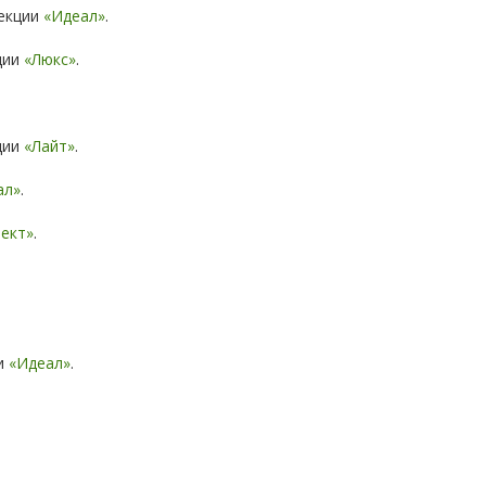
екции
«Идеал»
.
ции
«Люкс»
.
ции
«Лайт»
.
ал»
.
пект»
.
и
«Идеал»
.